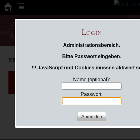
Login
Abkürzungen
Administrationsbereich.
Bitte Passwort eingeben.
SIE SIND HIER:
LOGIN
!!! JavaScript und Cookies müssen aktiviert se
./userfiles/plugins/tablecreate/abku
Name (optional):
Datei existiert nicht oder ist nicht lesbar!
Passwort: