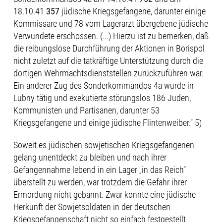
18.10.41
357
jüdische Kriegsgefangene, darunter einige
Kommissare und 78 vom Lagerarzt über­gebene jüdische
Verwundete erschossen. (...) Hierzu ist zu bemerken, daß
die reibungs­lose Durchführung der Aktionen in Borispol
nicht zuletzt auf die tatkräftige Unter­stützung durch die
dortigen Wehrmachtsdienststellen zurückzuführen war.
Ein anderer Zug des Sonderkommandos 4a wurde in
Lubny tätig und exekutierte störungslos 186 Juden,
Kommunisten und Partisanen, darunter 53
Kriegsgefangene und einige jüdische Flintenweiber.“ 5)
Soweit es jüdischen sowjetischen Kriegsgefangenen
gelang unentdeckt zu bleiben und nach ihrer
Gefangennahme lebend in ein Lager „in das Reich“
überstellt zu werden, war trotzdem die Gefahr ihrer
Ermordung nicht gebannt. Zwar konnte eine jüdische
Herkunft der Sowjetsoldaten in der deutschen
Kriegsgefangenschaft nicht so einfach festgestellt