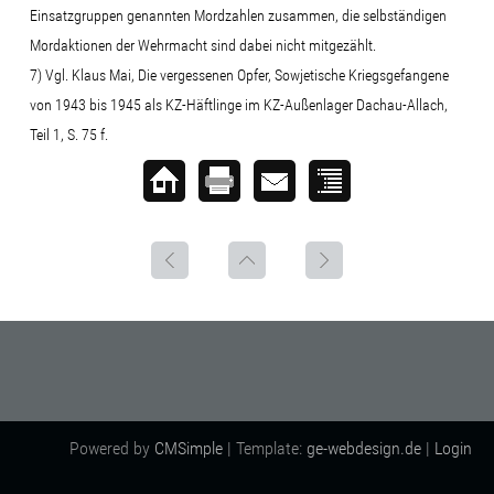
Einsatzgruppen genannten Mordzahlen zusammen, die selbständigen
Mordaktionen der Wehrmacht sind dabei nicht mitgezählt.
7) Vgl. Klaus Mai, Die vergessenen Opfer, Sowjetische Kriegsgefangene
von 1943 bis 1945 als KZ-Häftlinge im KZ-Außenlager Dachau-Allach,
Teil 1, S. 75 f.
Powered by
CMSimple
| Template:
ge-webdesign.de
|
Login