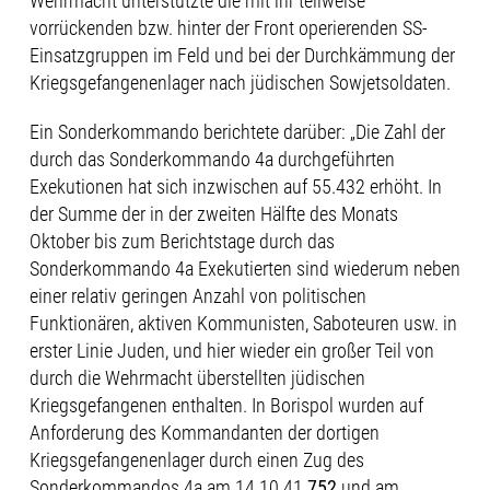
Wehrmacht unterstützte die mit ihr teilweise
vorrückenden bzw. hinter der Front operierenden SS-
Einsatzgruppen im Feld und bei der Durchkämmung der
Kriegsgefangenenlager nach jüdischen Sowjetsoldaten.
Ein Sonderkommando berichtete darüber: „Die Zahl der
durch das Sonderkommando 4a durchgeführten
Exekutionen hat sich inzwischen auf 55.432 erhöht. In
der Summe der in der zweiten Hälfte des Monats
Oktober bis zum Berichtstage durch das
Sonderkommando 4a Exekutierten sind wieder­um neben
einer relativ geringen Anzahl von politischen
Funktionären, aktiven Kom­munisten, Saboteuren usw. in
erster Linie Juden, und hier wieder ein großer Teil von
durch die Wehrmacht überstellten jüdischen
Kriegsgefangenen enthalten. In Borispol wurden auf
Anforderung des Kommandanten der dortigen
Kriegsgefangenenlager durch einen Zug des
Sonderkommandos 4a am 14.10.41
752
und am