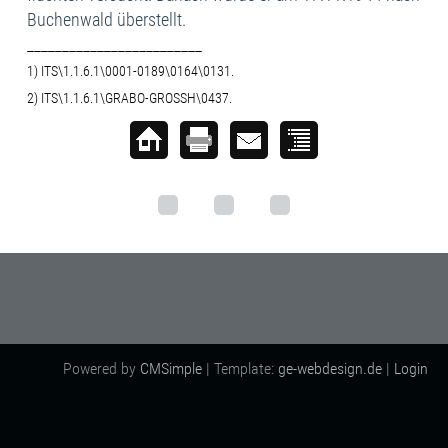
Buchenwald überstellt.
_________________________
1) ITS\1.1.6.1\0001-0189\0164\0131.
2) ITS\1.1.6.1\GRABO-GROSSH\0437.
Powered by
CMSimple
| Template:
ge-webdesign.de
|
Login